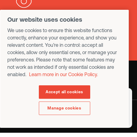
Our website uses cookies
제품 및 서비스에 대해 더
We use cookies to ensure this website functions
알고 싶으신가요?
correctly, enhance your experience, and show you
relevant content. You’re in control: accept all
cookies, allow only essential ones, or manage your
preferences. Please note that some features may
not work as intended if only essential cookies are
enabled.
Learn more in our Cookie Policy.
문의하기
Accept all cookies
Choose a country or region to
display content specific to
your location
Manage cookies
English (USA)
데모 요청