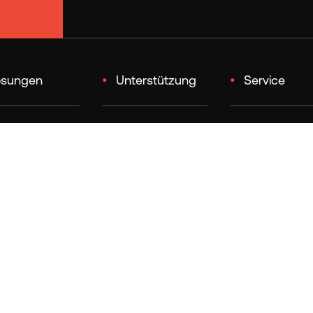
ösungen
•
Unterstützung
•
Service
ystem
Kontaktieren Sie uns
Ersatzteile - Servi
Link
rielle
Desoutter Webshop
agelösungen
Digital Twin
Ressourcen-Center
olle der
Support-Portal -
Software
gelinie
Ticketsystem
Kataloge & Leaflets
tätskontrolle
Track My Service
Status
atisierung der
age
Dienstleistungen 
Anfrage