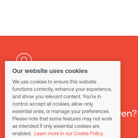
Our website uses cookies
Möchten Sie mehr über
We use cookies to ensure this website
functions correctly, enhance your experience,
unsere Produkte und
and show you relevant content. You’re in
control: accept all cookies, allow only
Serviceleistungen erfahren?
essential ones, or manage your preferences.
Please note that some features may not work
as intended if only essential cookies are
enabled.
Learn more in our Cookie Policy.