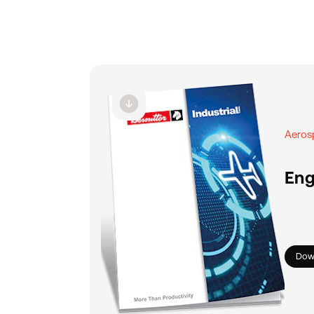
Aeros
Eng
Dow