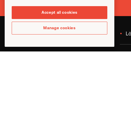
Accept all cookies
Manage cookies
•
Branchen
•
L
Luft- und Raumfahrt
Ecos
Automobilindustrie
Indust
Mont
Allgemeine Industrien
Kontr
E-Mobilität
Monta
Erfahren Sie mehr über
Quali
Montagelösungen für
Data Centers
Autom
Mont