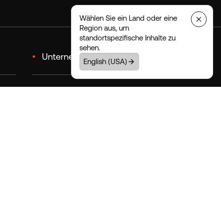
Wählen Sie ein Land oder eine
Region aus, um
standortspezifische Inhalte zu
sehen.
•
Unternehmen
English (USA)
ce
Nachhaltigkeit
Zugänglichkeit
Ecosystem
Unsere Geschichte
Desoutter 4.0
Blog
auf
Karrieren