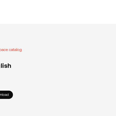
pace catalog
lish
nload