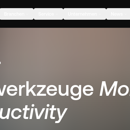
Branchen
Service
Unternehmen
News
r
ewerkzeuge
Mo
uctivity