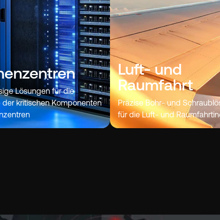
Luft- und
henzentren
Raumfahrt
sige Lösungen für die
der kritischen Komponenten
Präzise Bohr- und Schraubl
nzentren
für die Luft- und Raumfahrtin