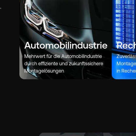
Automobilindustrie
Rec
Mehrwert für die Automobilindustrie
Zuverläs
durch effiziente und zukunftssichere
Montage 
Montagelösungen
in Reche