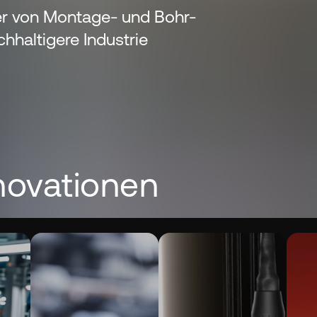
ter von Montage- und Bohr-
chhaltigere Industrie
novationen