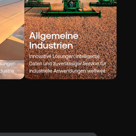
Allgemeine
Industrien
Innovative Lösungen, intelligente
ösungen
Daten und zuverlässiger Service für
dustrie
industrielle Anwendungen weltweit