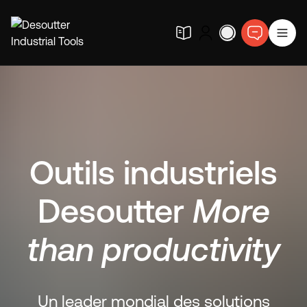
Outils industriels
Desoutter
More
than productivity
Un leader mondial des solutions