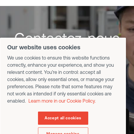
Contactez-nous
Our website uses cookies
Échangez avec les spécialistes
We use cookies to ensure this website functions
Desoutter au sujet de vos outils,
correctly, enhance your experience, and show you
logiciels et processus
relevant content. You’re in control: accept all
cookies, allow only essential ones, or manage your
d’assemblage.
preferences. Please note that some features may
not work as intended if only essential cookies are
enabled.
Learn more in our Cookie Policy.
Nous contacter
Choisissez un pays ou une
Planifier une démonstration
Accept all cookies
région pour afficher le contenu
spécifique à votre
Manage cookies